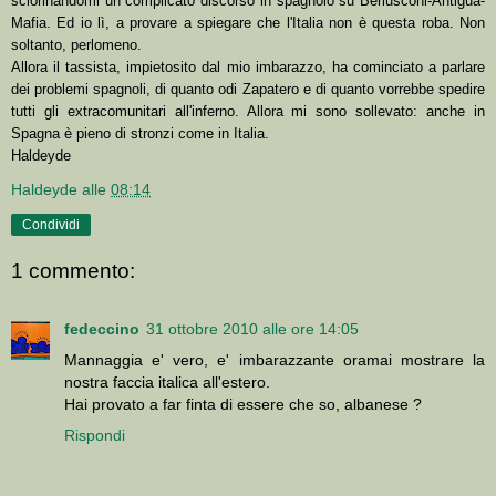
sciorinandomi un complicato discorso in spagnolo su Berlusconi-Antigua-
Mafia. Ed io lì, a provare a spiegare che l'Italia non è questa roba. Non
soltanto, perlomeno.
Allora il tassista, impietosito dal mio imbarazzo, ha cominciato a parlare
dei problemi spagnoli, di quanto odi Zapatero e di quanto vorrebbe spedire
tutti gli extracomunitari all'inferno. Allora mi sono sollevato: anche in
Spagna è pieno di stronzi come in Italia.
Haldeyde
Haldeyde
alle
08:14
Condividi
1 commento:
fedeccino
31 ottobre 2010 alle ore 14:05
Mannaggia e' vero, e' imbarazzante oramai mostrare la
nostra faccia italica all'estero.
Hai provato a far finta di essere che so, albanese ?
Rispondi